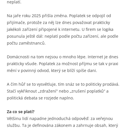
neplatí.
Na jaře roku 2025 přišla změna. Poplatek se odpojil od
přijímače, protože za něj lze dnes považovat prakticky
jakékoli zařízení připojené k internetu. U firem se logika
posunula ještě dál: neplatí podle počtu zařízení, ale podle
počtu zaměstnanců.
Domácnosti na tom nejsou o mnoho lépe. Internet je dnes
prakticky všude. Poplatek za možnost příjmu se tak v praxi
mění v povinný odvod, který se blíží spíše dani.
A čím hůř se to vysvětluje, tím snáz se to politicky prodává.
Stačí vykřiknout „zdražení“ nebo „zrušení poplatků“ a
politická debata se rozjede naplno.
Za co se platí?
Většinu lidí napadne jednoduchá odpověď: za veřejnou
službu. Ta je definována zákonem a zahrnuje obsah, který