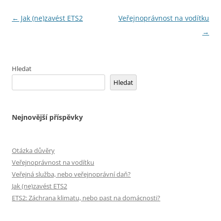
Navigace
←
Jak (ne)zavést ETS2
Veřejnoprávnost na vodítku
pro
→
příspěvky
Hledat
Hledat
Nejnovější příspěvky
Otázka důvěry
Veřejnoprávnost na vodítku
Veřejná služba, nebo veřejnoprávní daň?
Jak (ne)zavést ETS2
ETS2: Záchrana klimatu, nebo past na domácnosti?