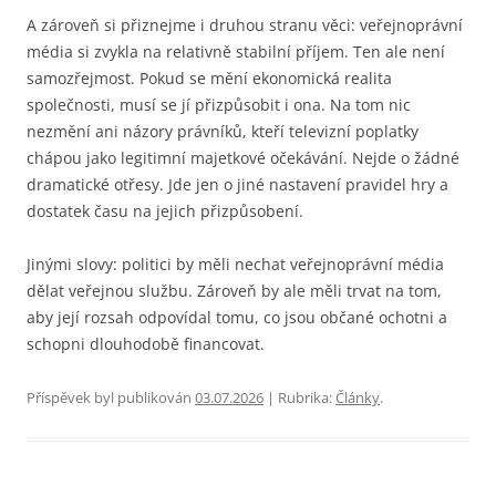
A zároveň si přiznejme i druhou stranu věci: veřejnoprávní
média si zvykla na relativně stabilní příjem. Ten ale není
samozřejmost. Pokud se mění ekonomická realita
společnosti, musí se jí přizpůsobit i ona. Na tom nic
nezmění ani názory právníků, kteří televizní poplatky
chápou jako legitimní majetkové očekávání. Nejde o žádné
dramatické otřesy. Jde jen o jiné nastavení pravidel hry a
dostatek času na jejich přizpůsobení.
Jinými slovy: politici by měli nechat veřejnoprávní média
dělat veřejnou službu. Zároveň by ale měli trvat na tom,
aby její rozsah odpovídal tomu, co jsou občané ochotni a
schopni dlouhodobě financovat.
Příspěvek byl publikován
03.07.2026
| Rubrika:
Články
.