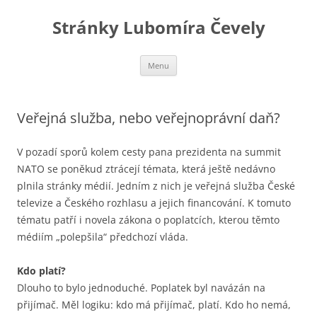
Stránky Lubomíra Čevely
Přejít
Menu
k
obsahu
webu
Veřejná služba, nebo veřejnoprávní daň?
V pozadí sporů kolem cesty pana prezidenta na summit
NATO se poněkud ztrácejí témata, která ještě nedávno
plnila stránky médií. Jedním z nich je veřejná služba České
televize a Českého rozhlasu a jejich financování. K tomuto
tématu patří i novela zákona o poplatcích, kterou těmto
médiím „polepšila“ předchozí vláda.
Kdo platí?
Dlouho to bylo jednoduché. Poplatek byl navázán na
přijímač. Měl logiku: kdo má přijímač, platí. Kdo ho nemá,