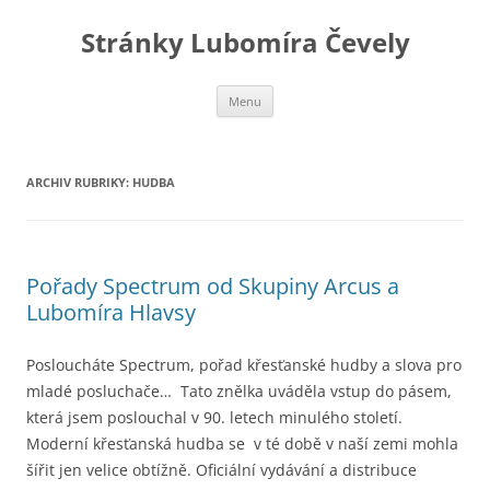
Stránky Lubomíra Čevely
Přejít
Menu
k
obsahu
webu
ARCHIV RUBRIKY:
HUDBA
Pořady Spectrum od Skupiny Arcus a
Lubomíra Hlavsy
Posloucháte Spectrum, pořad křesťanské hudby a slova pro
mladé posluchače… Tato znělka uváděla vstup do pásem,
která jsem poslouchal v 90. letech minulého století.
Moderní křesťanská hudba se v té době v naší zemi mohla
šířit jen velice obtížně. Oficiální vydávání a distribuce