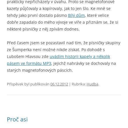
prakticky nepřicházely v úvahu. Proto se magnetofonové
kazety půjčovaly a kopírovaly, jak to jen šlo. Ke mně se
tehdy jako první dostalo pásmo
Bílý dům
, které velice
dobře zapadalo do mého vývoje ve víře a přiznám se, že si
některé písničky z něj zpívám dodnes.
Před časem jsem se pozastavil nad tím, že písničky skupiny
ze Šumperka není možné nikde získat. Po dohodě s
Lubošem Hlavsou zde
uvádím historii kapely a několik
pásem ve formátu MP3
, jejichž nahrávky se dochovaly na
starých magnetofonových páscích.
Příspěvek byl publikován
06.12.2012
| Rubrika:
Hudba
.
Proč asi