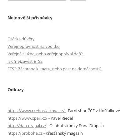
Nejnovější příspěvky
Otázka důvěry
Veřejnoprávnost na vodítku
Veřejná služba, nebo veřejnoprávní daň?
Jak (ne)zavést ETS2
ETS2: Záchrana klimatu, nebo past na domácnosti?
Odkazy
https://www.ccehostalkova.cz/
- Farní sbor ČCE v Hošťálkové
https://www.xpari.cz/
- Pavel Riedel
http://dan-drapal.cz/
- Osobní stránky Dana Drápala
https://proboha.cz
- Křesťanský magazín