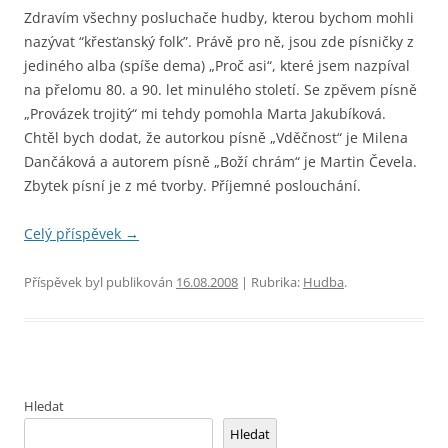
Zdravím všechny posluchače hudby, kterou bychom mohli
nazývat “křesťanský folk”. Právě pro ně, jsou zde písničky z
jediného alba (spíše dema) „Proč asi“, které jsem nazpíval
na přelomu 80. a 90. let minulého století. Se zpěvem písně
„Provázek trojitý“ mi tehdy pomohla Marta Jakubíková.
Chtěl bych dodat, že autorkou písně „Vděčnost“ je Milena
Dančáková a autorem písně „Boží chrám“ je Martin Čevela.
Zbytek písní je z mé tvorby. Příjemné poslouchání.
Celý příspěvek
→
Příspěvek byl publikován
16.08.2008
| Rubrika:
Hudba
.
Hledat
Hledat