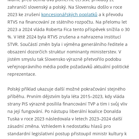
zahraničí slovenský a polský. Na Slovensku došlo v roce
2023 ke zrušení
koncesionářských poplatků
a k převodu
RTVS na financování ze státního rozpočtu. Na přelomu let
2023 a 2024 vláda Roberta Fica tento příspěvek snížila o 30
%. V létě 2024 byla RTVS zrušena a nahrazena institucí
STVR. Součástí změn byla i výměna generálního ředitele a
obsazení dozorčích struktur nominanty ministerstev. V
jistém smyslu tak Slovensko výrazně přetvořilo podobu
veřejnoprávního média podle požadavků aktuální politické
reprezentace.
Polský příklad ukazuje další možné pokračování stejného
příběhu. Prvním dějstvím byla léta 2015–2023, kdy vláda
strany PiS výrazně posílila financování TVP a tím i svůj vliv
na její fungování. Po nástupu liberální koalice Donalda
Tuska v roce 2023 následovala v letech 2023–2024 další
zásadní změna. Vzhledem k nedostatku hlasů pro
standardní legislativní postup přistoupil ministr kultury k