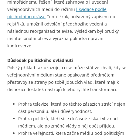
mimořádnému řešení, které zahrnovalo i uvedení
veřejnoprávních médií do režimu
likvidace podle
obchodního práva.
Tento krok, potvrzený zápisem do
rejstříků, umožnil odvolání předchozího vedení a
následnou reorganizaci televize. Výsledkem byl prudký
institucionální otřes a výrazná politická i právní
kontroverze.
Důsledek politického ovládnutí
Polský příklad tak ukazuje, co se může stát ve chvíli, kdy se
veřejnoprávní médium stane opakovaně předmětem
přestavby ze strany po sobě jdoucích vlád, které mají k
dispozici dostatek nástrojů k jeho rychlé transformaci.
Prohra televize, která po těchto zásazích ztrácí nejen
část personálu, ale i důvěryhodnost.
Prohra politiků, kteří sice dočasně získají vliv nad
médiem, ale po změně vlády o něj opět přijdou.
Prohra veřejnosti, která začne médiu pod politickým