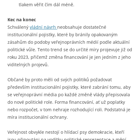
tlakem věřit čím dál méně.
Kec na konec
Schválený
vládní návrh
neobsahuje dostatečné
institucionální pojistky, které by bránily opakovaným
zásahům do podoby veřejnoprávních médií podle aktuální
politické vůle. Tento trend se do určité míry projevuje již od
roku 2023, přičemž změna financování je jen jedním z jeho
viditelných projevů.
Občané by proto měli od svých politiků požadovat
především institucionální pojistky, které zabrání tomu, aby
se veřejnoprávní média po každé změně vlády přepisovala
do nové politické role. Forma financování, ať už poplatky
nebo rozpočet, v tom nehraje rozhodující roli. Podstatná je
míra institucionální ochrany.
Veřejnost obvykle nestojí o hlídací psy demokracie, kteří
jsou připoutáni na vodítku politické reprezentace a mění