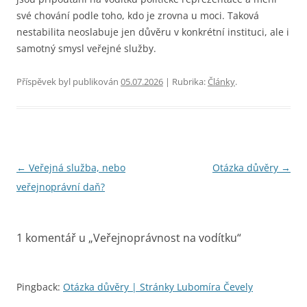
své chování podle toho, kdo je zrovna u moci. Taková
nestabilita neoslabuje jen důvěru v konkrétní instituci, ale i
samotný smysl veřejné služby.
Příspěvek byl publikován
05.07.2026
| Rubrika:
Články
.
Navigace
←
Veřejná služba, nebo
Otázka důvěry
→
pro
veřejnoprávní daň?
příspěvky
1 komentář u „
Veřejnoprávnost na vodítku
“
Pingback:
Otázka důvěry | Stránky Lubomíra Čevely