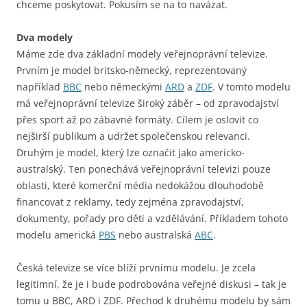
chceme poskytovat. Pokusím se na to navázat.
Dva modely
Máme zde dva základní modely veřejnoprávní televize.
Prvním je model britsko-německý, reprezentovaný
například
BBC
nebo německými
ARD
a
ZDF
. V tomto modelu
má veřejnoprávní televize široký záběr – od zpravodajství
přes sport až po zábavné formáty. Cílem je oslovit co
nejširší publikum a udržet společenskou relevanci.
Druhým je model, který lze označit jako americko-
australský. Ten ponechává veřejnoprávní televizi pouze
oblasti, které komerční média nedokážou dlouhodobě
financovat z reklamy, tedy zejména zpravodajství,
dokumenty, pořady pro děti a vzdělávání. Příkladem tohoto
modelu americká
PBS
nebo australská
ABC
.
Česká televize se více blíží prvnímu modelu. Je zcela
legitimní, že je i bude podrobována veřejné diskusi – tak je
tomu u BBC, ARD i ZDF. Přechod k druhému modelu by sám