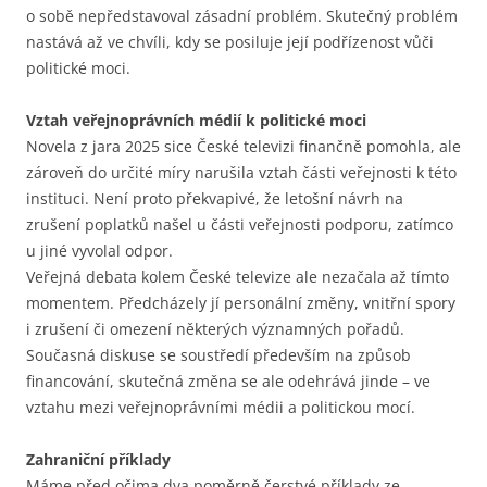
o sobě nepředstavoval zásadní problém. Skutečný problém
nastává až ve chvíli, kdy se posiluje její podřízenost vůči
politické moci.
Vztah veřejnoprávních médií k politické moci
Novela z jara 2025 sice České televizi finančně pomohla, ale
zároveň do určité míry narušila vztah části veřejnosti k této
instituci. Není proto překvapivé, že letošní návrh na
zrušení poplatků našel u části veřejnosti podporu, zatímco
u jiné vyvolal odpor.
Veřejná debata kolem České televize ale nezačala až tímto
momentem. Předcházely jí personální změny, vnitřní spory
i zrušení či omezení některých významných pořadů.
Současná diskuse se soustředí především na způsob
financování, skutečná změna se ale odehrává jinde – ve
vztahu mezi veřejnoprávními médii a politickou mocí.
Zahraniční příklady
Máme před očima dva poměrně čerstvé příklady ze