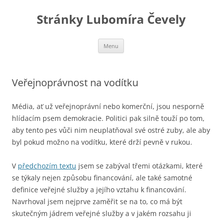
Stránky Lubomíra Čevely
Přejít
Menu
k
obsahu
webu
Veřejnoprávnost na vodítku
Média, ať už veřejnoprávní nebo komerční, jsou nesporně
hlídacím psem demokracie. Politici pak silně touží po tom,
aby tento pes vůči nim neuplatňoval své ostré zuby, ale aby
byl pokud možno na vodítku, které drží pevně v rukou.
V
předchozím textu
jsem se zabýval třemi otázkami, které
se týkaly nejen způsobu financování, ale také samotné
definice veřejné služby a jejího vztahu k financování.
Navrhoval jsem nejprve zaměřit se na to, co má být
skutečným jádrem veřejné služby a v jakém rozsahu ji