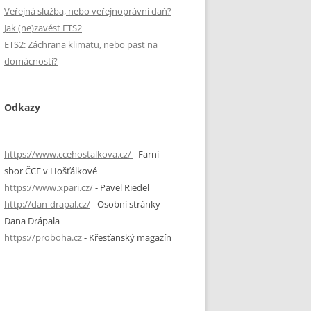
Veřejná služba, nebo veřejnoprávní daň?
Jak (ne)zavést ETS2
ETS2: Záchrana klimatu, nebo past na
domácnosti?
Odkazy
https://www.ccehostalkova.cz/
- Farní
sbor ČCE v Hošťálkové
https://www.xpari.cz/
- Pavel Riedel
http://dan-drapal.cz/
- Osobní stránky
Dana Drápala
https://proboha.cz
- Křesťanský magazín