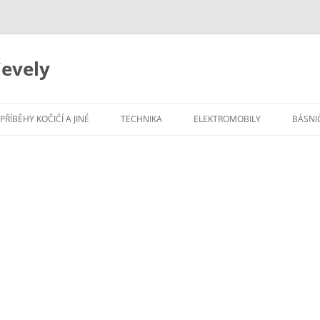
evely
Přejít
k
PŘÍBĚHY KOČIČÍ A JINÉ
TECHNIKA
ELEKTROMOBILY
BÁSNI
obsahu
webu