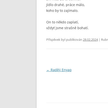
Jídlo drahé, práce málo,
koho by to zajímalo.
On to někdo zaplatí,
vždyť jsme strašně bohatí.
Příspěvek byl publikován
28.02.2024
| Rubr
Navigace
←
Raději Enyaq
pro
příspěvky