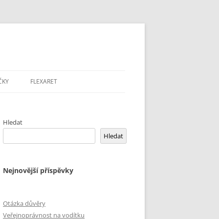
ČKY
FLEXARET
Hledat
Hledat
Nejnovější příspěvky
Otázka důvěry
Veřejnoprávnost na vodítku