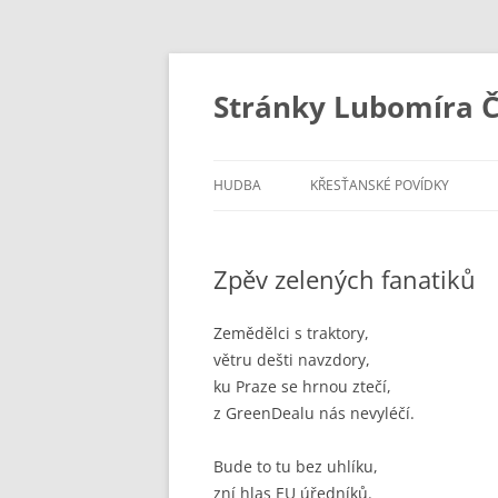
Stránky Lubomíra Č
HUDBA
KŘESŤANSKÉ POVÍDKY
Zpěv zelených fanatiků
Zemědělci s traktory,
větru dešti navzdory,
ku Praze se hrnou ztečí,
z GreenDealu nás nevyléčí.
Bude to tu bez uhlíku,
zní hlas EU úředníků.