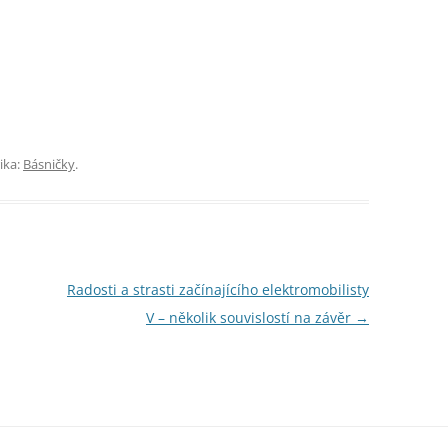
ika:
Básničky
.
Radosti a strasti začínajícího elektromobilisty
V – několik souvislostí na závěr
→