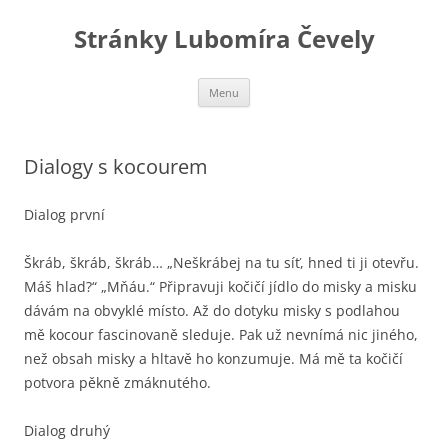
Stránky Lubomíra Čevely
Přejít
Menu
k
obsahu
webu
Dialogy s kocourem
Dialog první
Škráb, škráb, škráb… „Neškrábej na tu síť, hned ti ji otevřu.
Máš hlad?“ „Mňáu.“ Připravuji kočičí jídlo do misky a misku
dávám na obvyklé místo. Až do dotyku misky s podlahou
mě kocour fascinovaně sleduje. Pak už nevnímá nic jiného,
než obsah misky a hltavě ho konzumuje. Má mě ta kočičí
potvora pěkně zmáknutého.
Dialog druhý