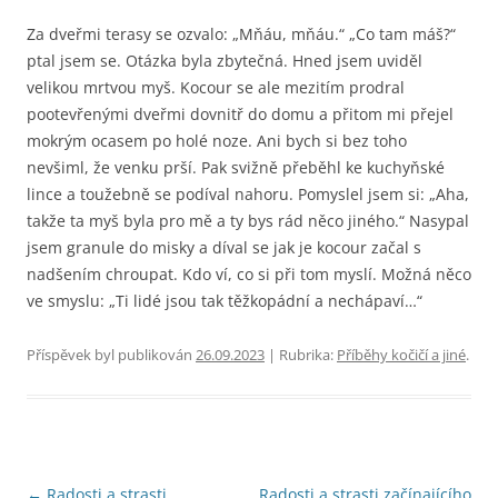
Za dveřmi terasy se ozvalo: „Mňáu, mňáu.“ „Co tam máš?“
ptal jsem se. Otázka byla zbytečná. Hned jsem uviděl
velikou mrtvou myš. Kocour se ale mezitím prodral
pootevřenými dveřmi dovnitř do domu a přitom mi přejel
mokrým ocasem po holé noze. Ani bych si bez toho
nevšiml, že venku prší. Pak svižně přeběhl ke kuchyňské
lince a toužebně se podíval nahoru. Pomyslel jsem si: „Aha,
takže ta myš byla pro mě a ty bys rád něco jiného.“ Nasypal
jsem granule do misky a díval se jak je kocour začal s
nadšením chroupat. Kdo ví, co si při tom myslí. Možná něco
ve smyslu: „Ti lidé jsou tak těžkopádní a nechápaví…“
Příspěvek byl publikován
26.09.2023
| Rubrika:
Příběhy kočičí a jiné
.
Navigace
←
Radosti a strasti
Radosti a strasti začínajícího