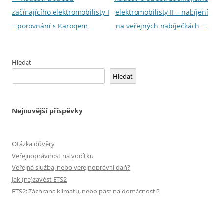
pro
začínajícího elektromobilisty I
elektromobilisty II – nabíjení
příspěvky
– porovnání s Karoqem
na veřejných nabíječkách
→
Hledat
Hledat
Nejnovější příspěvky
Otázka důvěry
Veřejnoprávnost na vodítku
Veřejná služba, nebo veřejnoprávní daň?
Jak (ne)zavést ETS2
ETS2: Záchrana klimatu, nebo past na domácnosti?