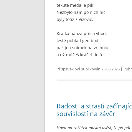
tekuté medaile pili,
Nezbylo nám po nich nic,
byly totiž z Vizovic.
Krátká pauza přišla vhod.
Ještě pohlaď geo-bod,
pak jen snímek na vrcholu,
a už můžeš kráčet dolů.
Příspěvek byl publikován
25.06.2025
| Rubr
Radosti a strasti začínají
souvislostí na závěr
Hned na začátek musím uvést, že po půl 