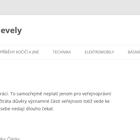
evely
Přejít
k
PŘÍBĚHY KOČIČÍ A JINÉ
TECHNIKA
ELEKTROMOBILY
BÁSNI
obsahu
webu
trácí. To samozřejmě neplatí jenom pro veřejnoprávní
Ztráta důvěry významné části veřejnosti totiž vede ke
 sebe nedají dlouho čekat.
ika:
Články
.