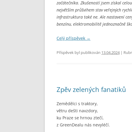
začátečníka. Zkušeností jsem získal celou
největším průšvihem stav veřejných rychl
infrastruktura také ne. Ale nastavení cen
benzínu, elektromobilitě jednoznačně ško
Celý příspěvek
→
Příspěvek byl publikován
13.04.2024
| Rubr
Zpěv zelených fanatiků
Zemědělci s traktory,
větru dešti navzdory,
ku Praze se hrnou ztečí,
z GreenDealu nás nevyléčí.