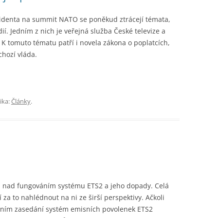
zidenta na summit NATO se poněkud ztrácejí témata,
ií. Jedním z nich je veřejná služba České televize a
 K tomuto tématu patří i novela zákona o poplatcích,
hozí vláda.
ika:
Články
.
l nad fungováním systému ETS2 a jeho dopady. Celá
 za to nahlédnout na ni ze širší perspektivy. Ačkoli
rvním zasedání systém emisních povolenek ETS2