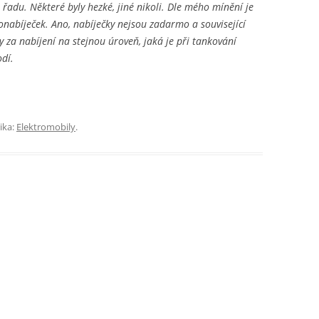
 řadu. Některé byly hezké, jiné nikoli. Dle mého mínění je
onabíječek. Ano, nabíječky nejsou zadarmo a související
y za nabíjení na stejnou úroveň, jaká je při tankování
dí.
ika:
Elektromobily
.