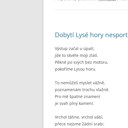
Dobytí Lysé hory nesport
Výstup začal u úpatí,
jde to skvěle moji zlatí.
Pěkně po svých bez motoru,
pokoříme Lysou horu.
To nemůžeš myslet vážně,
poznamenám trochu vlažně.
Pro mě špatné znamení
je svah plný kamení.
Vrchol táhne, vrchol vábí,
přece nejsme žádní srabi.