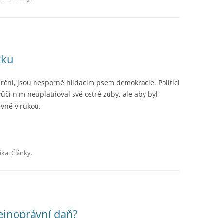
tku
rční, jsou nesporně hlídacím psem demokracie. Politici
vůči nim neuplatňoval své ostré zuby, ale aby byl
evně v rukou.
ika:
Články
.
ejnoprávní daň?