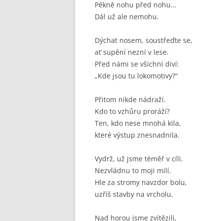
Pěkně nohu před nohu…
Dál už ale nemohu.
Dýchat nosem, soustřeďte se,
ať supění nezní v lese.
Před námi se všichni diví:
„Kde jsou tu lokomotivy?“
Přitom nikde nádraží.
Kdo to vzhůru proráží?
Ten, kdo nese mnohá kila,
které výstup znesnadnila.
Vydrž, už jsme téměř v cíli.
Nezvládnu to moji milí.
Hle za stromy navzdor bolu,
uzříš stavby na vrcholu.
Nad horou jsme zvítězili,