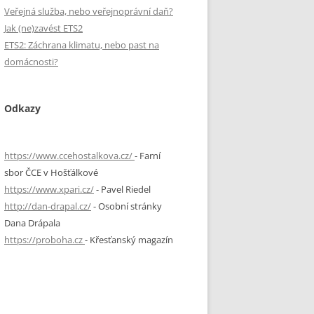
Veřejná služba, nebo veřejnoprávní daň?
Jak (ne)zavést ETS2
ETS2: Záchrana klimatu, nebo past na
domácnosti?
Odkazy
https://www.ccehostalkova.cz/
- Farní
sbor ČCE v Hošťálkové
https://www.xpari.cz/
- Pavel Riedel
http://dan-drapal.cz/
- Osobní stránky
Dana Drápala
https://proboha.cz
- Křesťanský magazín