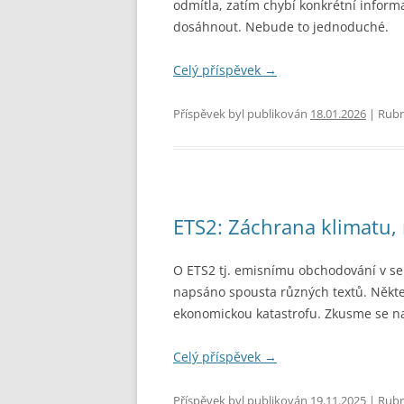
odmítla, zatím chybí konkrétní infor
dosáhnout. Nebude to jednoduché.
Celý příspěvek
→
Příspěvek byl publikován
18.01.2026
| Rubr
ETS2: Záchrana klimatu,
O ETS2 tj. emisnímu obchodování v sek
napsáno spousta různých textů. Některé
ekonomickou katastrofu. Zkusme se na
Celý příspěvek
→
Příspěvek byl publikován
19.11.2025
| Rubr