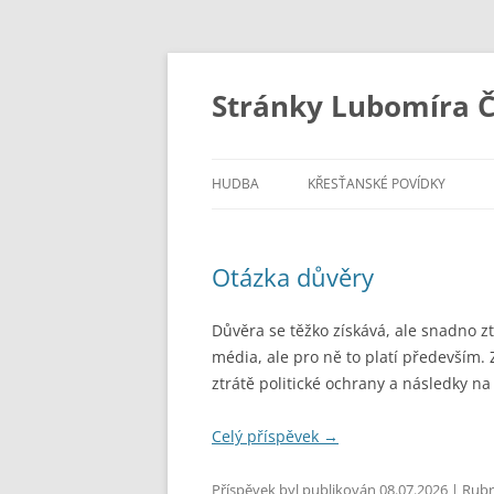
Stránky Lubomíra Č
HUDBA
KŘESŤANSKÉ POVÍDKY
Otázka důvěry
Důvěra se těžko získává, ale snadno z
média, ale pro ně to platí především. 
ztrátě politické ochrany a následky na
Celý příspěvek
→
Příspěvek byl publikován
08.07.2026
| Rubr