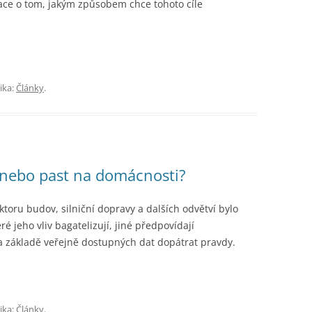
mace o tom, jakým způsobem chce tohoto cíle
ika:
Články
.
 nebo past na domácnosti?
toru budov, silniční dopravy a dalších odvětví bylo
 jeho vliv bagatelizují, jiné předpovídají
 základě veřejně dostupných dat dopátrat pravdy.
ika:
Články
.