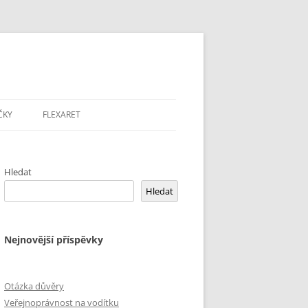
ČKY
FLEXARET
Hledat
Hledat
Nejnovější příspěvky
Otázka důvěry
Veřejnoprávnost na vodítku