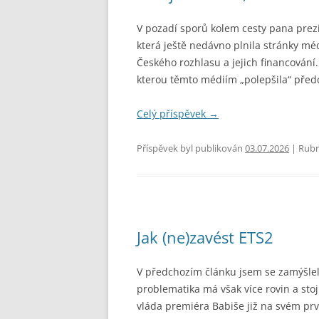
V pozadí sporů kolem cesty pana pre
která ještě nedávno plnila stránky méd
Českého rozhlasu a jejich financování.
kterou těmto médiím „polepšila“ předc
Celý příspěvek
→
Příspěvek byl publikován
03.07.2026
| Rubr
Jak (ne)zavést ETS2
V předchozím článku jsem se zamýšle
problematika má však více rovin a stojí
vláda premiéra Babiše již na svém p